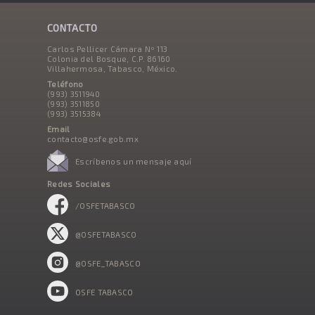
CONTACTO
Carlos Pellicer Cámara Nº 113
Colonia del Bosque, C.P. 86160
Villahermosa, Tabasco, México.
Teléfono
(993) 3511940
(993) 3511850
(993) 3515384
Email
contacto@osfe.gob.mx
Escríbenos un mensaje aquí
Redes Sociales
/OSFETABASCO
@OSFETABASCO
@OSFE_TABASCO
OSFE TABASCO