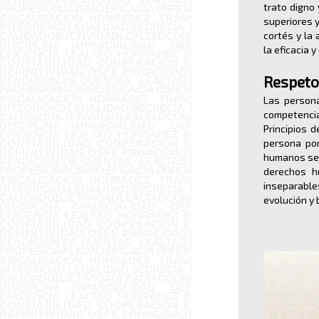
trato digno
superiores y
cortés y la
la eficacia y
Respeto
Las persona
competencia
Principios 
persona por
humanos se e
derechos h
inseparable
evolución y 