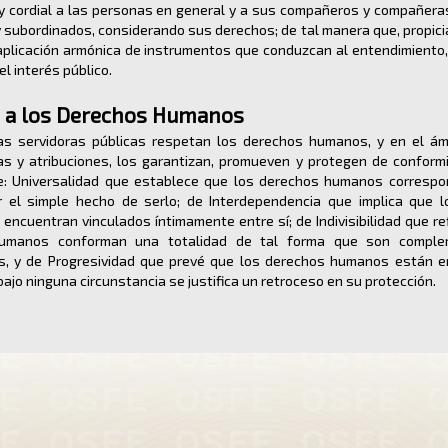
 y cordial a las personas en general y a sus compañeros y compañeras
 subordinados, considerando sus derechos; de tal manera que, propici
 aplicación armónica de instrumentos que conduzcan al entendimiento,
 el interés público.
 a los Derechos Humanos
s servidoras públicas respetan los derechos humanos, y en el á
s y atribuciones, los garantizan, promueven y protegen de conform
de: Universalidad que establece que los derechos humanos corresp
 el simple hecho de serlo; de Interdependencia que implica que 
ncuentran vinculados íntimamente entre sí; de Indivisibilidad que re
umanos conforman una totalidad de tal forma que son comple
s, y de Progresividad que prevé que los derechos humanos están 
bajo ninguna circunstancia se justifica un retroceso en su protección.