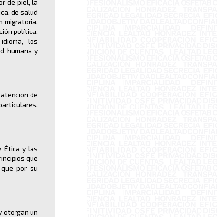
r de piel, la
ica, de salud
ón migratoria,
ión política,
 idioma, los
dad humana y
 atención de
articulares,
 Ética y las
incipios que
s que por su
y otorgan un