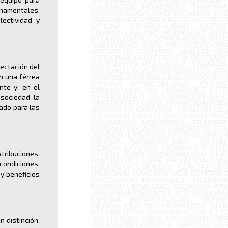
namentales,
lectividad y
fectación del
n una férrea
nte y; en el
 sociedad la
gado para las
ribuciones,
ndiciones,
 y beneficios
 distinción,