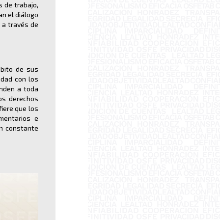
 de trabajo,
an el diálogo
 a través de
mbito de sus
idad con los
onden a toda
los derechos
fiere que los
mentarios e
en constante