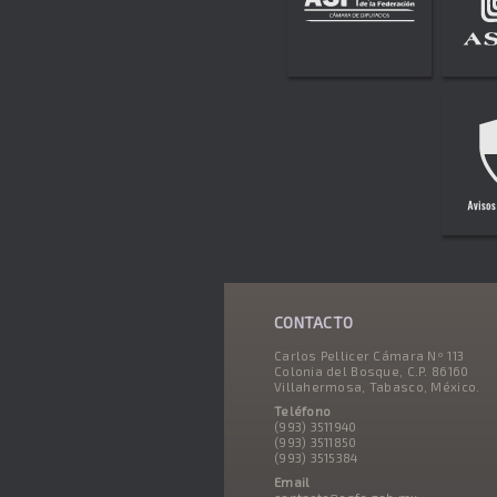
CONTACTO
Carlos Pellicer Cámara Nº 113
Colonia del Bosque, C.P. 86160
Villahermosa, Tabasco, México.
Teléfono
(993) 3511940
(993) 3511850
(993) 3515384
Email