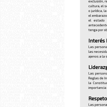
exclusión, r
cultura, el 
o jurídica, l
el embarazo,
el estado c
antecedente
tenga por o
Interés 
Las persona
las necesid
ajenos a la 
Lideraz
Las persona
Reglas de I
la Constitu
importancia 
Respeto
Las persona