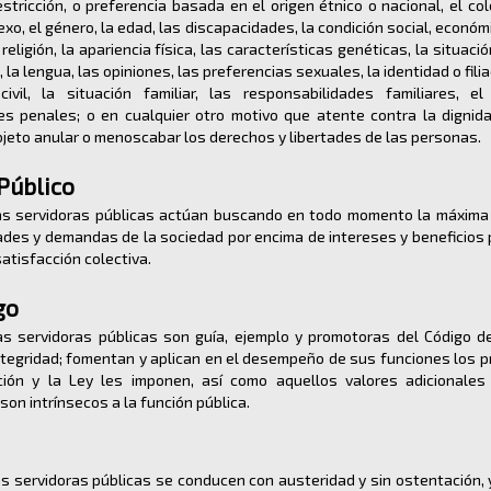
estricción, o preferencia basada en el origen étnico o nacional, el colo
sexo, el género, la edad, las discapacidades, la condición social, económ
a religión, la apariencia física, las características genéticas, la situaci
 la lengua, las opiniones, las preferencias sexuales, la identidad o filiac
ivil, la situación familiar, las responsabilidades familiares, el
s penales; o en cualquier otro motivo que atente contra la digni
bjeto anular o menoscabar los derechos y libertades de las personas.
Público
s servidoras públicas actúan buscando en todo momento la máxima
ades y demandas de la sociedad por encima de intereses y beneficios p
satisfacción colectiva.
go
s servidoras públicas son guía, ejemplo y promotoras del Código de
ntegridad; fomentan y aplican en el desempeño de sus funciones los pr
ción y la Ley les imponen, así como aquellos valores adicionale
son intrínsecos a la función pública.
s servidoras públicas se conducen con austeridad y sin ostentación, 