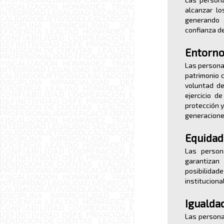
alcanzar l
generando a
confianza de
Entorno
Las personas
patrimonio 
voluntad de
ejercicio d
protección y
generacione
Equidad
Las person
garantiza
posibilidade
instituciona
Igualda
Las persona